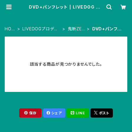
DVD+パンフレット | LIVEDOG SH
OPPING
HOM
LIVEDOGプロデュ
鬼斬ZER
DVD+パンフレ
E
ース
O
ット
該当する商品が見つかりませんでした。
保存
シェア
LINE
ポスト