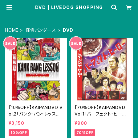
DVD | LIVEDOG SHOPPING
HOME
怪傑パンダース
DVD
【10％OFF】KAIPANDVD V
【70％OFF】KAIPANDVD
ol.2「バンク・バン・レッスン
Vol.1「パーフェクト・ヒーロ
【A・Bチーム版】」ＤＶＤ
ー」ＤＶＤ 京本有加(風男
¥3,150
¥900
塾) 虹組キララ ウチクリ内
10%OFF
70%OFF
倉