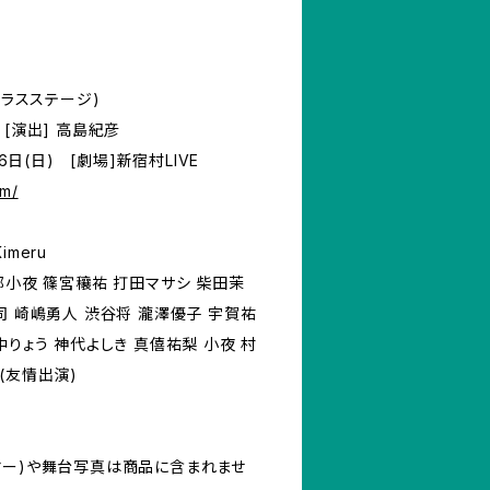
ムクラスステージ)
[演出] 高島紀彦
6日(日) [劇場]新宿村LIVE
om/
meru
部小夜 篠宮穰祐 打田マサシ 柴田茉
司 崎嶋勇人 渋谷将 瀧澤優子 宇賀祐
中りょう 神代よしき 真僖祐梨 小夜 村
(友情出演)
ヤー)や舞台写真は商品に含まれませ