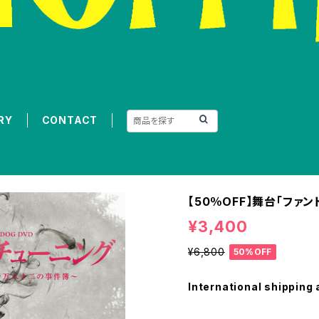
RY
CONTACT
【50％OFF】舞台「ファ
¥3,400
¥6,800
50%OFF
International shipping 