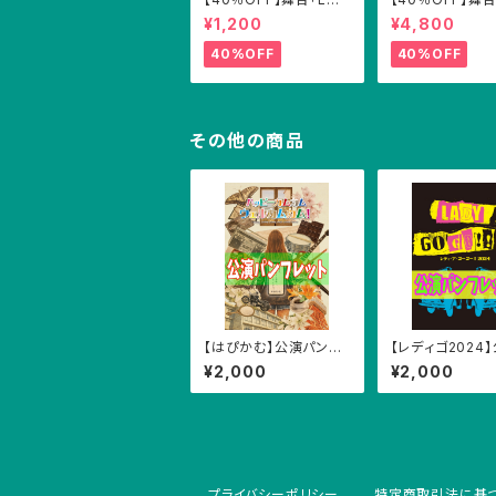
KDOWN」公演パンフレ
KDOWN」DVD
¥1,200
¥4,800
ット
レットセット
40%OFF
40%OFF
その他の商品
【はぴかむ】公演パンフ
【レディゴ2024
レット
ンフレット
¥2,000
¥2,000
プライバシーポリシー
特定商取引法に基