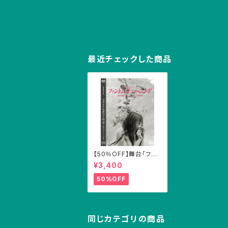
最近チェックした商品
【50％OFF】舞台「ファ
ントム・チューニング」D
¥3,400
VD
50%OFF
同じカテゴリの商品