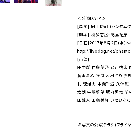
＜公演DATA＞
[原案] 細川博司 (バンタ
[脚本] 松多壱岱・高島紀彦 
[日程]2017年8月2日(水)～
http://livedog.net/phant
[出演]
田中彪 仁藤萌乃 瀬戸啓太 Ki
倉本夏希 咲良 木村えり 真
莉 琉河天 甲斐千遥 久保雄
太朗 中嶋尊望 坂内勇気 前
田諒人 工藤美輝 いせひなた
※写真の公演チラシ(フライ