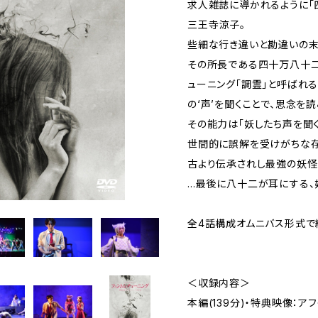
求人雑誌に導かれるように「
三王寺涼子。
些細な行き違いと勘違いの末
その所長である四十万八十二
ューニング「調霊」と呼ばれ
の‘声’を聞くことで、思念を
その能力は「妖したち声を聞く
世間的に誤解を受けがちな存
古より伝承されし最強の妖怪
…最後に八十二が耳にする、妖
全4話構成オムニバス形式で
＜収録内容＞
本編(139分)・特典映像：ア