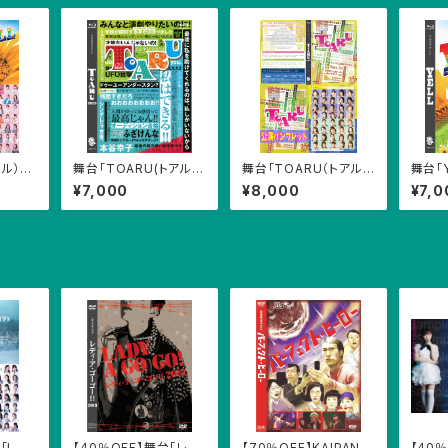
ル）」
舞台「TOARU(トアル)2
舞台「TOARU（トアル）
舞台「
枚組）
025」公演Blu-ray（2枚
2024」公演Blu-ray（2
公演Bl
¥7,000
¥8,000
¥7,0
ット
組）
枚組）+パンフレットセッ
ト
「LOC
【40％OFF】舞台「レデ
【70％OFF】KAIPAND
【40