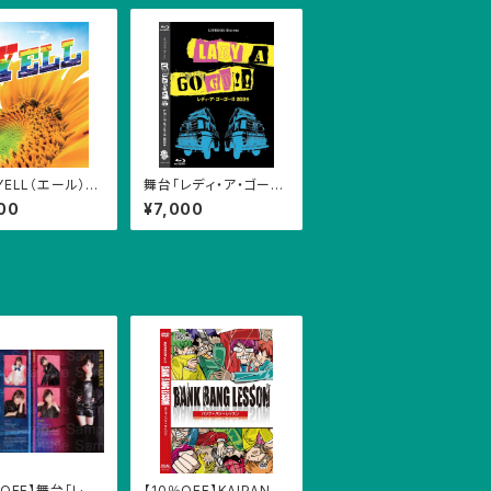
YELL（エール）」
舞台「レディ・ア・ゴーゴ
u-ray（2枚組）
ー!!2024」公演Blu-ra
00
¥7,000
y（2枚組）
％OFF】舞台「レデ
【10％OFF】KAIPAND