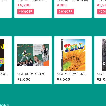
+パンフ
ィ・ア・ゴーゴー!!2018」
VD Vol.1「パーフェク
ィ・ア・
¥4,200
¥900
¥1,2
DVD(2枚組)
ト・ヒーロー」ＤＶＤ 京
パンフ
本有加(風男塾) 虹組キ
40%OFF
70%OFF
40%
ララ ウチクリ内倉
】公演パ
舞台「麗しのダンスマス
舞台「YELL（エール）」
舞台「
ター」(2018年上演) パ
公演Blu-ray（2枚組）
ンフレ
¥2,000
¥7,000
¥2,
ンフレット
づく表記