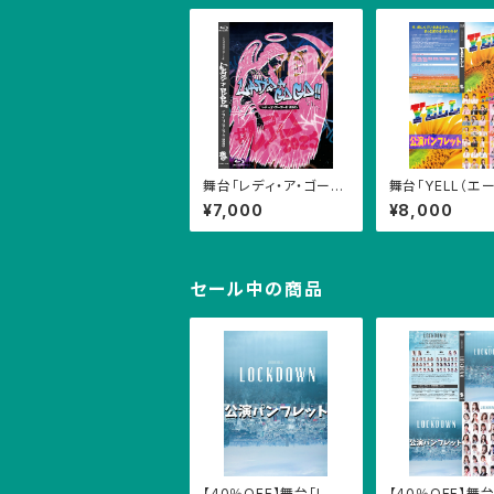
舞台「レディ・ア・ゴーゴ
舞台「YELL（エー
ー！2025」公演Blu-ray
公演Blu-ray（2
¥7,000
¥8,000
（2枚組）
+パンフレットセ
セール中の商品
【40％OFF】舞台「LOC
【40％OFF】舞台