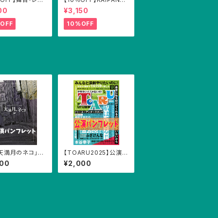
ゴーゴー!!2018」
VD Vol.2「バンク・バ
00
¥3,150
レット
ン・レッスン【A・Bチーム
版】」ＤＶＤ
OFF
10%OFF
天満月のネコ」パ
【TOARU2025】公演パ
ット
ンフレット
000
¥2,000